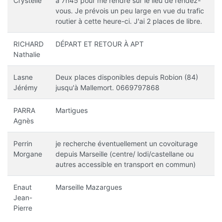
Crystelle
à 7h45 pour me rendre sur le lieu de rendez-
vous. Je prévois un peu large en vue du trafic
routier à cette heure-ci. J'ai 2 places de libre.
RICHARD
DÉPART ET RETOUR À APT
Nathalie
Lasne
Deux places disponibles depuis Robion (84)
Jérémy
jusqu'à Mallemort. 0669797868
PARRA
Martigues
Agnès
Perrin
je recherche éventuellement un covoiturage
Morgane
depuis Marseille (centre/ lodi/castellane ou
autres accessible en transport en commun)
Enaut
Marseille Mazargues
Jean-
Pierre